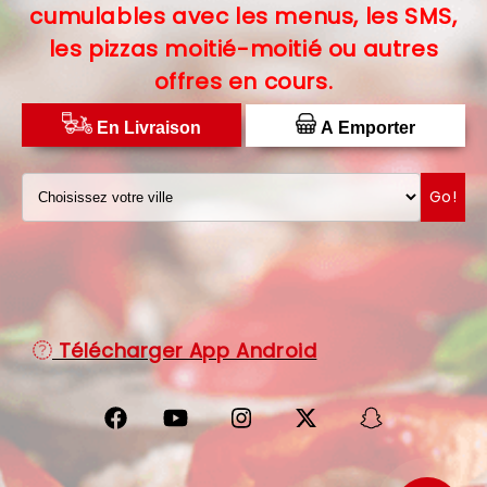
cumulables avec les menus, les SMS,
C.G.V
les pizzas moitié-moitié ou autres
offres en cours.
PROTECTION DES DONNÉES
DISTRIBUTEUR DE PIZZAS
En Livraison
A Emporter
Go!
Télécharger App Android