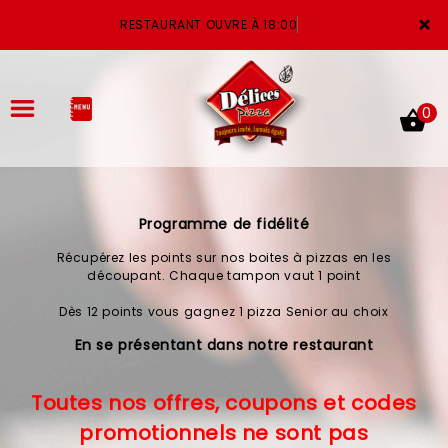
×
RESTAURANT OUVRE À 18:00
0
Programme de fidélité
ACCUEIL
Récupérez les points sur nos boites à pizzas en les
LA CARTE
découpant. Chaque tampon vaut 1 point
Dès 12 points vous gagnez 1 pizza Senior au choix
VOTRE COMPTE
En se présentant dans notre restaurant
NOTRE RESTAURANT
Toutes nos offres, coupons et codes
VOS AVIS
promotionnels ne sont pas
MENTIONS LÉGALES