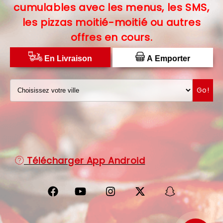
cumulables avec les menus, les SMS,
C.G.V
les pizzas moitié-moitié ou autres
offres en cours.
PROTECTION DES DONNÉES
DISTRIBUTEUR DE PIZZAS
En Livraison
A Emporter
Go!
Télécharger App Android