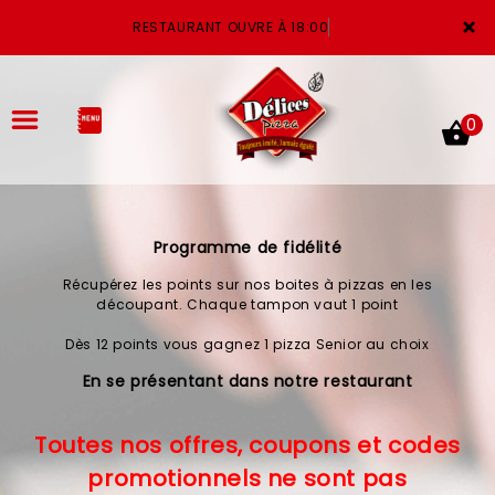
×
RESTAURANT OUVRE À 18:00
0
Programme de fidélité
ACCUEIL
Récupérez les points sur nos boites à pizzas en les
LA CARTE
découpant. Chaque tampon vaut 1 point
Dès 12 points vous gagnez 1 pizza Senior au choix
VOTRE COMPTE
En se présentant dans notre restaurant
NOTRE RESTAURANT
Toutes nos offres, coupons et codes
VOS AVIS
promotionnels ne sont pas
MENTIONS LÉGALES