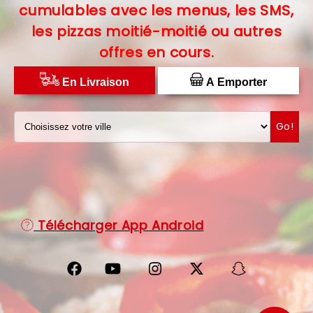
cumulables avec les menus, les SMS,
C.G.V
les pizzas moitié-moitié ou autres
offres en cours.
PROTECTION DES DONNÉES
DISTRIBUTEUR DE PIZZAS
En Livraison
A Emporter
Go!
Télécharger App Android