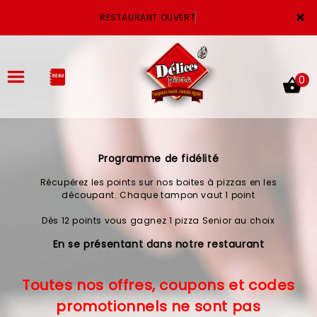
×
RESTAURANT OUVERT
0
Programme de fidélité
ACCUEIL
Récupérez les points sur nos boites à pizzas en les
LA CARTE
découpant. Chaque tampon vaut 1 point
Dès 12 points vous gagnez 1 pizza Senior au choix
VOTRE COMPTE
En se présentant dans notre restaurant
NOTRE RESTAURANT
Toutes nos offres, coupons et codes
VOS AVIS
promotionnels ne sont pas
MENTIONS LÉGALES