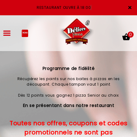
×
RESTAURANT OUVRE À 18:00
0
Programme de fidélité
ACCUEIL
Récupérez les points sur nos boites à pizzas en les
LA CARTE
découpant. Chaque tampon vaut 1 point
Dès 12 points vous gagnez 1 pizza Senior au choix
VOTRE COMPTE
En se présentant dans notre restaurant
NOTRE RESTAURANT
Toutes nos offres, coupons et codes
VOS AVIS
promotionnels ne sont pas
MENTIONS LÉGALES