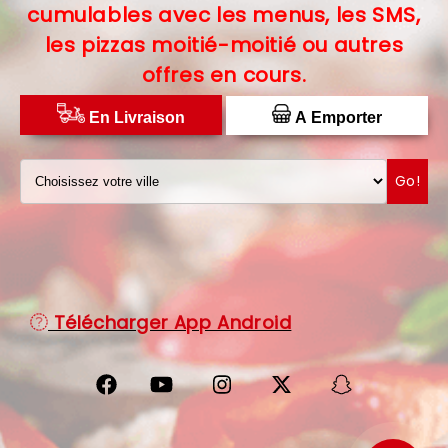
cumulables avec les menus, les SMS,
C.G.V
les pizzas moitié-moitié ou autres
offres en cours.
PROTECTION DES DONNÉES
DISTRIBUTEUR DE PIZZAS
En Livraison
A Emporter
Go!
Télécharger App Android