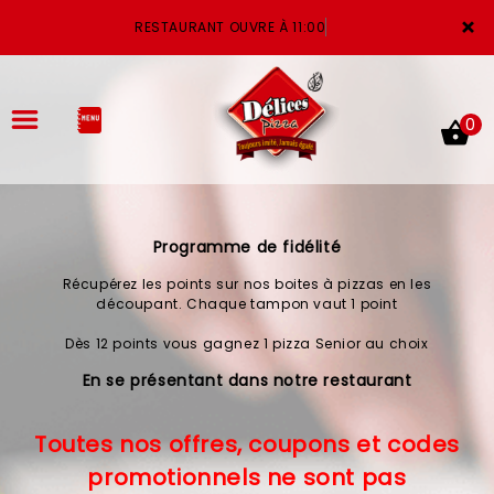
×
RESTAURANT OUVRE À 11:00
0
Programme de fidélité
ACCUEIL
Récupérez les points sur nos boites à pizzas en les
LA CARTE
découpant. Chaque tampon vaut 1 point
Dès 12 points vous gagnez 1 pizza Senior au choix
VOTRE COMPTE
En se présentant dans notre restaurant
NOTRE RESTAURANT
Toutes nos offres, coupons et codes
VOS AVIS
promotionnels ne sont pas
MENTIONS LÉGALES