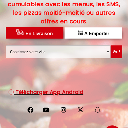
cumulables avec les menus, les SMS,
C.G.V
les pizzas moitié-moitié ou autres
offres en cours.
PROTECTION DES DONNÉES
DISTRIBUTEUR DE PIZZAS
En Livraison
A Emporter
Go!
Télécharger App Android