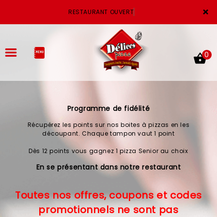
×
RESTAURANT OUVERT
0
Programme de fidélité
ACCUEIL
Récupérez les points sur nos boites à pizzas en les
LA CARTE
découpant. Chaque tampon vaut 1 point
Dès 12 points vous gagnez 1 pizza Senior au choix
VOTRE COMPTE
En se présentant dans notre restaurant
NOTRE RESTAURANT
Toutes nos offres, coupons et codes
VOS AVIS
promotionnels ne sont pas
MENTIONS LÉGALES