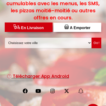
cumulables avec les menus, les SMS,
C.G.V
les pizzas moitié-moitié ou autres
offres en cours.
PROTECTION DES DONNÉES
DISTRIBUTEUR DE PIZZAS
En Livraison
A Emporter
Go!
Télécharger App Android