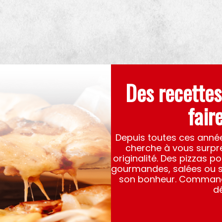
Des recettes
fair
Depuis toutes ces année
cherche à vous surpre
originalité. Des pizzas p
gourmandes, salées ou s
son bonheur. Commande
d