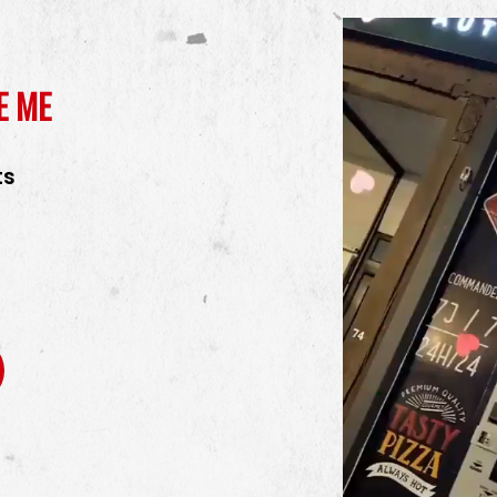
E ME
ts