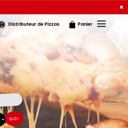
×
×
Distributeur de Pizzas
Panier
GO!