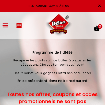
×
RESTAURANT OUVRE À 11:00
0
Programme de fidélité
ACCUEIL
Récupérez les points sur nos boites à pizzas en les
LA CARTE
découpant. Chaque tampon vaut 1 point
Dès 12 points vous gagnez 1 pizza Senior au choix
VOTRE COMPTE
En se présentant dans notre restaurant
NOTRE RESTAURANT
Toutes nos offres, coupons et codes
VOS AVIS
promotionnels ne sont pas
MENTIONS LÉGALES