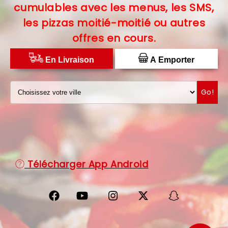
cumulables avec les menus, les SMS,
C.G.V
les pizzas moitié-moitié ou autres
offres en cours.
PROTECTION DES DONNÉES
DISTRIBUTEUR DE PIZZAS
En Livraison
A Emporter
Go!
Télécharger App Android