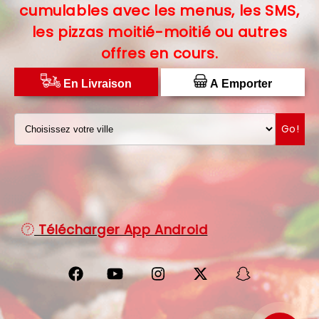
cumulables avec les menus, les SMS,
C.G.V
les pizzas moitié-moitié ou autres
offres en cours.
PROTECTION DES DONNÉES
DISTRIBUTEUR DE PIZZAS
En Livraison
A Emporter
Go!
Télécharger App Android