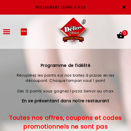
×
RESTAURANT OUVRE À 11:00
0
Programme de fidélité
ACCUEIL
Récupérez les points sur nos boites à pizzas en les
LA CARTE
découpant. Chaque tampon vaut 1 point
Dès 12 points vous gagnez 1 pizza Senior au choix
VOTRE COMPTE
En se présentant dans notre restaurant
NOTRE RESTAURANT
Toutes nos offres, coupons et codes
VOS AVIS
promotionnels ne sont pas
MENTIONS LÉGALES