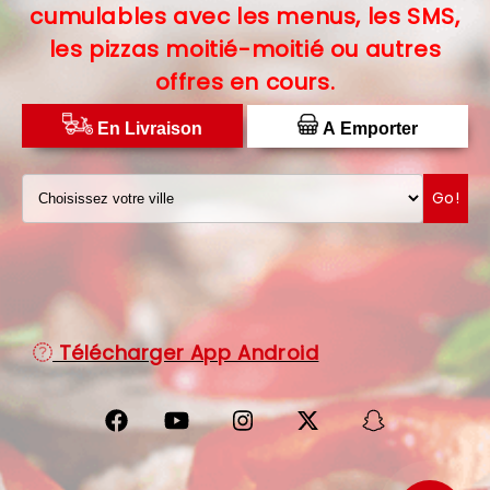
cumulables avec les menus, les SMS,
C.G.V
les pizzas moitié-moitié ou autres
offres en cours.
PROTECTION DES DONNÉES
DISTRIBUTEUR DE PIZZAS
En Livraison
A Emporter
Go!
Télécharger App Android