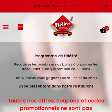
×
RESTAURANT OUVRE À 11:00
0
Programme de fidélité
ACCUEIL
Récupérez les points sur nos boites à pizzas en les
LA CARTE
découpant. Chaque tampon vaut 1 point
Dès 12 points vous gagnez 1 pizza Senior au choix
VOTRE COMPTE
En se présentant dans notre restaurant
NOTRE RESTAURANT
Toutes nos offres, coupons et codes
VOS AVIS
promotionnels ne sont pas
MENTIONS LÉGALES