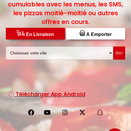
cumulables avec les menus, les SMS,
C.G.V
les pizzas moitié-moitié ou autres
offres en cours.
PROTECTION DES DONNÉES
DISTRIBUTEUR DE PIZZAS
En Livraison
A Emporter
Go!
Télécharger App Android