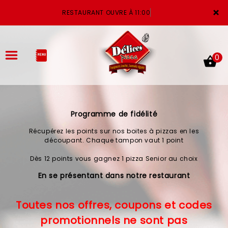
×
RESTAURANT OUVRE À 11:00
0
Programme de fidélité
ACCUEIL
Récupérez les points sur nos boites à pizzas en les
LA CARTE
découpant. Chaque tampon vaut 1 point
Dès 12 points vous gagnez 1 pizza Senior au choix
VOTRE COMPTE
En se présentant dans notre restaurant
NOTRE RESTAURANT
Toutes nos offres, coupons et codes
VOS AVIS
promotionnels ne sont pas
MENTIONS LÉGALES