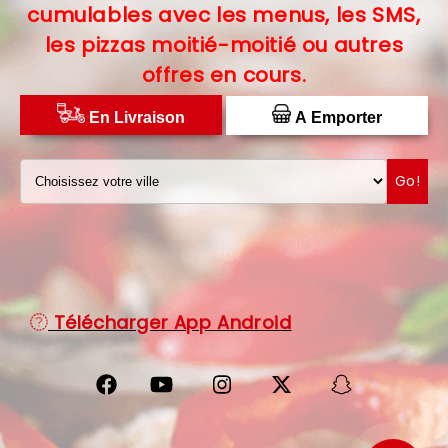
cumulables avec les menus, les SMS,
C.G.V
les pizzas moitié-moitié ou autres
offres en cours.
PROTECTION DES DONNÉES
DISTRIBUTEUR DE PIZZAS
En Livraison
A Emporter
Go!
Télécharger App Android