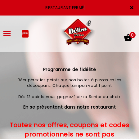
×
RESTAURANT FERMÉ
0
Programme de fidélité
ACCUEIL
Récupérez les points sur nos boites à pizzas en les
LA CARTE
découpant. Chaque tampon vaut 1 point
Dès 12 points vous gagnez 1 pizza Senior au choix
VOTRE COMPTE
En se présentant dans notre restaurant
NOTRE RESTAURANT
Toutes nos offres, coupons et codes
VOS AVIS
promotionnels ne sont pas
MENTIONS LÉGALES