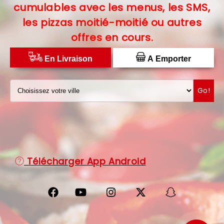
cumulables avec les menus, les SMS,
C.G.V
les pizzas moitié-moitié ou autres
offres en cours.
PROTECTION DES DONNÉES
DISTRIBUTEUR DE PIZZAS
En Livraison
A Emporter
Go!
Télécharger App Android