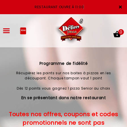
×
RESTAURANT OUVRE À 11:00
0
Programme de fidélité
ACCUEIL
Récupérez les points sur nos boites à pizzas en les
LA CARTE
découpant. Chaque tampon vaut 1 point
Dès 12 points vous gagnez 1 pizza Senior au choix
VOTRE COMPTE
En se présentant dans notre restaurant
NOTRE RESTAURANT
Toutes nos offres, coupons et codes
VOS AVIS
promotionnels ne sont pas
MENTIONS LÉGALES